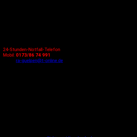
Fax: 02241/973 978 - 1
Kanzlei Windeck
Eisenbergstraße 17
51570 Windeck
Tel.: 02292/928 988 - 0
Fax: 02292/928 988 - 1
24-Stunden-Notfall-Telefon
Mobil:
0173/86 74 991
Email:
ra-guelpen@t-online.de
Bürozeiten und Termine
Montags bis Freitags
09.00 - 13.00 Uhr sowie
14.00 - 18.00 Uhr
Termine nach Vereinbarung