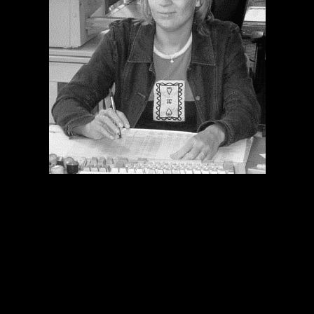
Rechtsanwaltskanzlei
Dr. jur. Peter-René Gülpen
Fachanwalt für Strafrecht
Kanzlei Troisdorf
Kirchstraße 11
53840 Troisdorf
Tel.: 02241/973 978 - 0